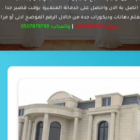
اتصل بة الان واحصل على خدماتة المتميزة بوقت قصير جدا .
م دهانات وديكورات جدة من خالال الرقم الموضح ادنى أو مرا
جــوال:
0507879799
|
واتساب:
0507879799