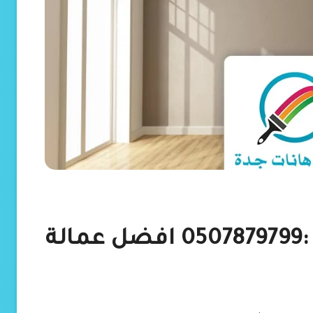
عامل دهانات جدة جوال :0507879799 افضل عمالة