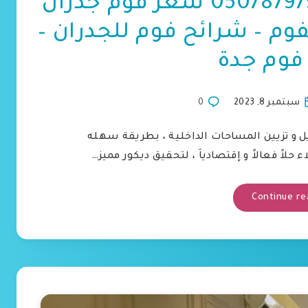
ديكورات فوم جدة ت: 0507879799 سعر فوم جدران
فوم – شرائح فوم للجدران –
فوم جدة
سبتمبر 8, 2023
0
ويل و تزيين المساحات الداخلية ، بطريقة سهله
 حلاً فعالاً و إقتصادياَ ، لتحقيق ديكور مميز…
Continue re