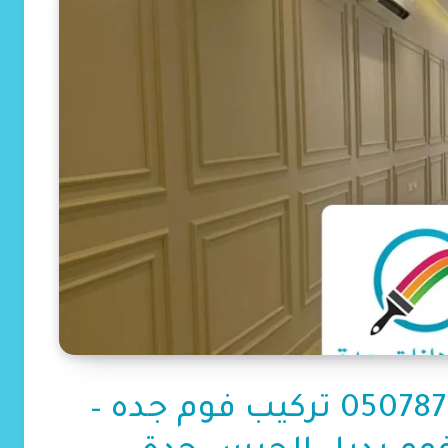
معلم فوم جدة – 0507879799 تركيب فوم جده –