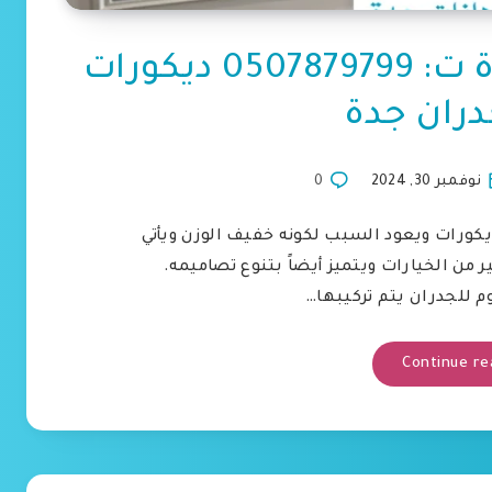
تركيب فوم للجدران جدة ت: 0507879799 ديكورات
ران جدة
نوفمبر 30, 2024
0
يكورات ويعود السبب لكونه خفيف الوزن ويأتي
 من الخيارات ويتميز أيضاً بتنوع تصاميمه.
وم للجدران يتم تركيبها…
Continue re