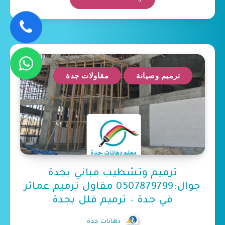
ترميم وصيانة
مقاولات جدة
ترميم وتشطيب مباني بجدة
جوال:0507879799 مقاول ترميم عمائر
في جدة – ترميم فلل بجدة
دهانات جدة