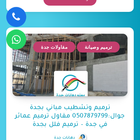
ترميم وصيانة
مقاولات جدة
ترميم وتشطيب مباني بجدة
جوال:0507879799 مقاول ترميم عمائر
في جدة – ترميم فلل بجدة
دهانات جدة