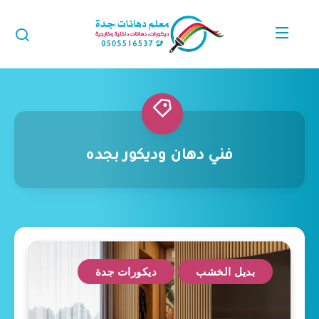
فني دهان وديكور بجده
بديل الخشب
ديكورات جدة