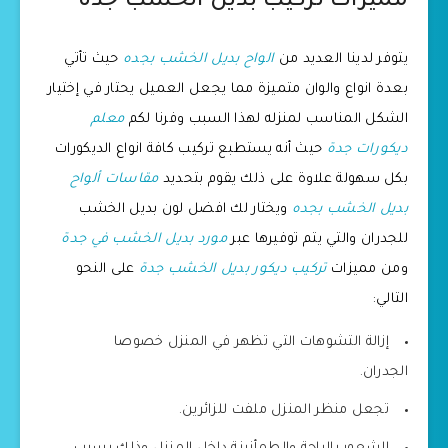
مميزات تركيب بديل الخشب جدة
يتوفر لدينا العديد من
الواح بديل الخشب بجده
حيث تأتي
بعدة انواع والوان متميزة مما يجعل العميل يحتار في إختيار
الشكل المناسب لمنزله لهذا السبب وفرنا لكم
معلم
ديكورات جدة
حيث أنه يستطبع تركيب كافة انواع الديكورات
بكل سهولة علاوة على ذلك يقوم بتحديد
مقاسات ألواح
بديل الخشب بجده
ويختار لك افضل لون بديل الخشب
للجدران والتي يتم توفيرها عبر
مورد بديل الخشب في جدة
ومن مميزات
تركيب ديكور بديل الخشب جدة
على النحو
التالي:
إزالة التشوهات التي تظهر في المنزل خصوصا
الجدران.
تجعل منظر المنزل ملفت للزائرين.