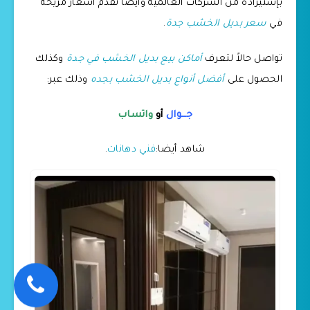
بإستيراده من الشركات العالمية وأيضا نقدم اسعار مريحة
في
سعر بديل الخشب جدة
.
تواصل حالاً لتعرف
أماكن بيع بديل الخشب في جدة
وكذلك
الحصول على
أفضل أنواع بديل الخشب بجده
وذلك عبر:
جــوال
أو
واتساب
شاهد أيضا:
فني دهانات
.