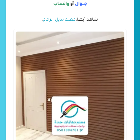
جــوال
أو
واتساب
شاهد أيضا:
معلم بديل الرخام
.