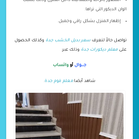
الشعور بالراحة والطمأنينة داخل المنزل وذلك بسبب
الوان الديكور التي تراها.
إظهار المنزل بشكل راقي وجميل.
تواصل حالاً لتعرف
سعر بديل الخشب جدة
وكذلك الحصول
على
معلم ديكورات جدة
وذلك عبر:
جــوال
أو
واتساب
شاهد أيضا:
معلم فوم جدة
.