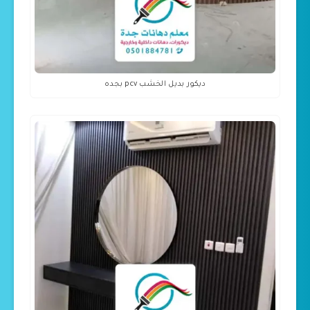
ديكور بديل الخشب pcv بجده